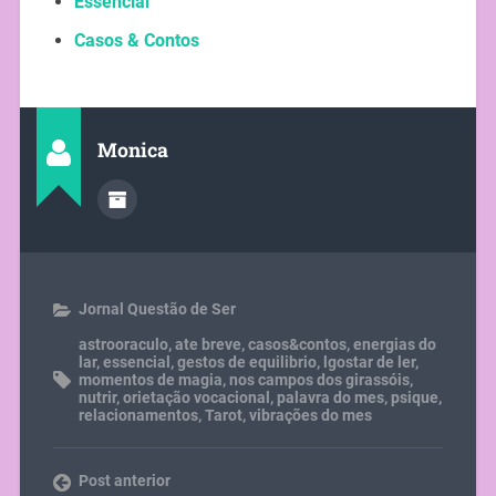
Essencial
Casos & Contos
Monica
Jornal Questão de Ser
astrooraculo
,
ate breve
,
casos&contos
,
energias do
lar
,
essencial
,
gestos de equilibrio
,
lgostar de ler
,
momentos de magia
,
nos campos dos girassóis
,
nutrir
,
orietação vocacional
,
palavra do mes
,
psique
,
relacionamentos
,
Tarot
,
vibrações do mes
Post anterior