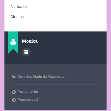
Namastê!
Monica
Monica
Dia a dia
,
Diário da Alquimista
Post anterior
Próximo post