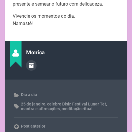
presente e semear o futuro com delicadeza.
Vivencie os momentos do dia.
Namastê!
Monica
Dia a dia
25 de janeiro
,
celebre Disir
,
Festival Lunar Tet
,
mantra e afirmações
,
meditação ritual
Post anterior