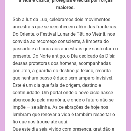
a vida é cíclica, protegida e tecida por forças
maiores.
Sob a luz da Lua, celebramos dois movimentos
ancestrais que se reconhecem além das fronteiras.
Do Oriente, o Festival Lunar de Tết, no Vietnã, nos
convida ao recomeço consciente, à limpeza do
passado e à honra aos ancestrais que sustentam o
presente. Do Norte antigo, o Dia dedicado às Dísir,
deusas protetoras dos homens, acompanhadas
por Urdh, a guardiã do destino já tecido, recorda
que nenhum passo é dado sem amparo invisível.
Este é um dia que fala de origem, destino e
continuidade. Um portal onde o novo ciclo nasce
abençoado pela memória, e onde o futuro não se
impõe — se alinha. As celebrações de hoje nos
lembram que renovar a vida é também respeitar o
fio que nos trouxe até aqui.
Que este dia seja vivido com presença, gratidão e