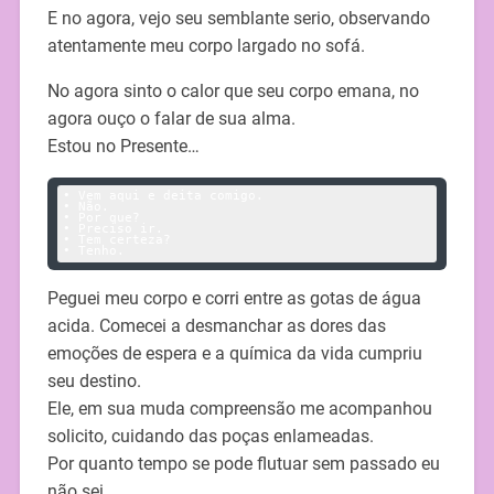
E no agora, vejo seu semblante serio, observando
atentamente meu corpo largado no sofá.
No agora sinto o calor que seu corpo emana, no
agora ouço o falar de sua alma.
Estou no Presente…
• Vem aqui e deita comigo.

• Não.

• Por que?

• Preciso ir.

• Tem certeza?

• Tenho.
Peguei meu corpo e corri entre as gotas de água
acida. Comecei a desmanchar as dores das
emoções de espera e a química da vida cumpriu
seu destino.
Ele, em sua muda compreensão me acompanhou
solicito, cuidando das poças enlameadas.
Por quanto tempo se pode flutuar sem passado eu
não sei.