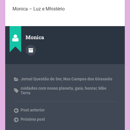
Monica – Luz e Mhistério
Monica
Jornal Questão de Ser
,
Nos Campos dos Girassóis
cuidados com nosso planeta
,
gaia
,
honrar
,
Mãe
Terra
Post anterior
Próximo post