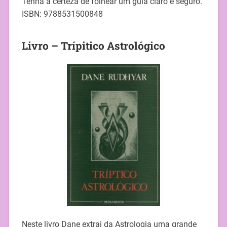
Tenha a certeza de folhear um guia claro e seguro.
ISBN: 9788531500848
Livro – Trípitico Astrológico
Neste livro Dane extrai da Astrologia uma grande