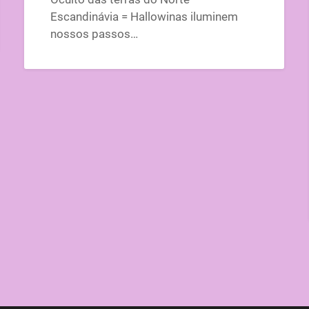
Escandinávia = Hallowinas iluminem
nossos passos…