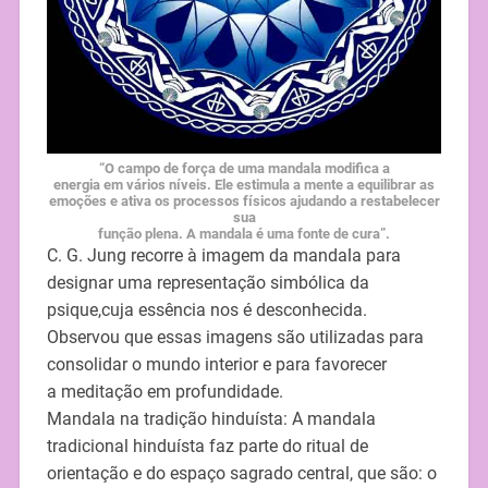
“O campo de força de uma mandala modifica a
energia em vários níveis. Ele estimula a mente a equilibrar as
emoções e ativa os processos físicos ajudando a restabelecer
sua
função plena. A mandala é uma fonte de cura”.
C. G. Jung recorre à imagem da mandala para
designar uma representação simbólica da
psique,cuja essência nos é desconhecida.
Observou que essas imagens são utilizadas para
consolidar o mundo interior e para favorecer
a meditação em profundidade.
Mandala na tradição hinduísta: A mandala
tradicional hinduísta faz parte do ritual de
orientação e do espaço sagrado central, que são: o