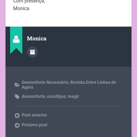
Com presença,
Monica
Monica
Desconforto Necessário
,
Revista Entre Linhas do
Agora
desconforto
,
escolhjas
,
reagir
Post anterior
Próximo post