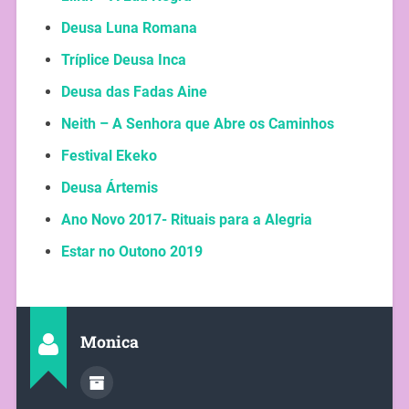
Deusa Luna Romana
Tríplice Deusa Inca
Deusa das Fadas Aine
Neith – A Senhora que Abre os Caminhos
Festival Ekeko
Deusa Ártemis
Ano Novo 2017- Rituais para a Alegria
Estar no Outono 2019
Monica