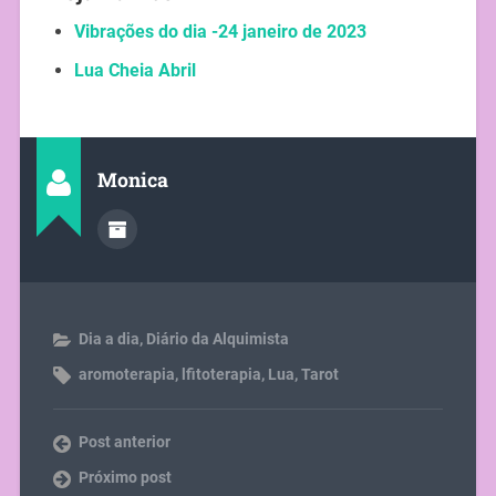
Vibrações do dia -24 janeiro de 2023
Lua Cheia Abril
Monica
Dia a dia
,
Diário da Alquimista
aromoterapia
,
lfitoterapia
,
Lua
,
Tarot
Post anterior
Próximo post