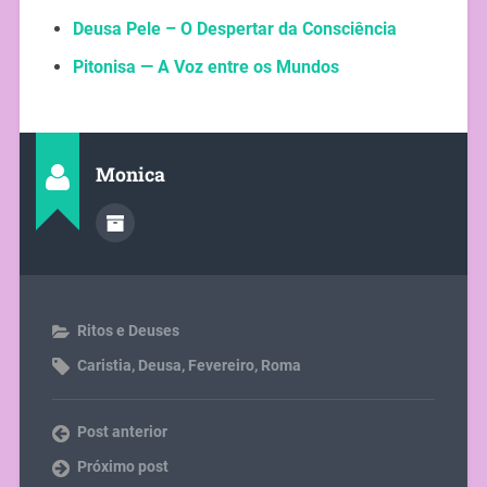
Deusa Pele – O Despertar da Consciência
Pitonisa — A Voz entre os Mundos
Monica
Ritos e Deuses
Caristia
,
Deusa
,
Fevereiro
,
Roma
Post anterior
Próximo post