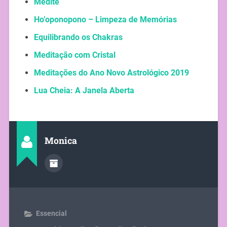
Medite
Ho’oponopono – Limpeza de Memórias
Equilibrando os Chakras
Meditação com Cristal
Meditações do Ano Novo Astrológico 2019
Lua Cheia: A Janela Aberta
Monica
Essencial