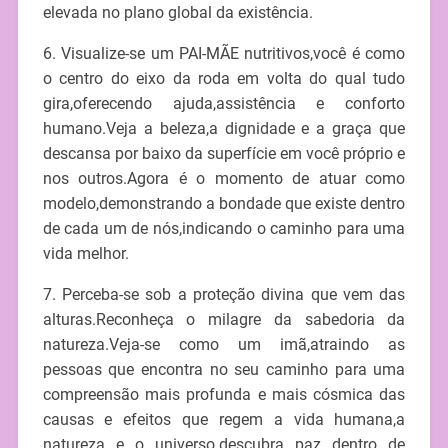
elevada no plano global da existência.
6. Visualize-se um PAI-MÃE nutritivos,você é como
o centro do eixo da roda em volta do qual tudo
gira,oferecendo ajuda,assistência e conforto
humano.Veja a beleza,a dignidade e a graça que
descansa por baixo da superfície em você próprio e
nos outros.Agora é o momento de atuar como
modelo,demonstrando a bondade que existe dentro
de cada um de nós,indicando o caminho para uma
vida melhor.
7. Perceba-se sob a proteção divina que vem das
alturas.Reconheça o milagre da sabedoria da
natureza.Veja-se como um imã,atraindo as
pessoas que encontra no seu caminho para uma
compreensão mais profunda e mais cósmica das
causas e efeitos que regem a vida humana,a
natureza e o universo.descubra paz dentro de