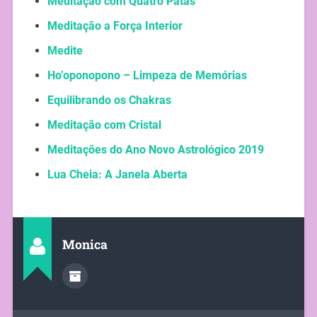
Meditação com Quatro Patas
Meditação a Força Interior
Medite
Ho’oponopono – Limpeza de Memórias
Equilibrando os Chakras
Meditação com Cristal
Meditações do Ano Novo Astrológico 2019
Lua Cheia: A Janela Aberta
Monica