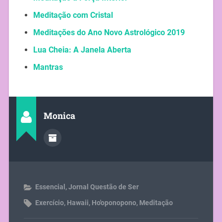
Meditação com Cristal
Meditações do Ano Novo Astrológico 2019
Lua Cheia: A Janela Aberta
Mantras
Monica
Essencial
,
Jornal Questão de Ser
Exercício
,
Hawaii
,
Ho'oponopono
,
Meditação